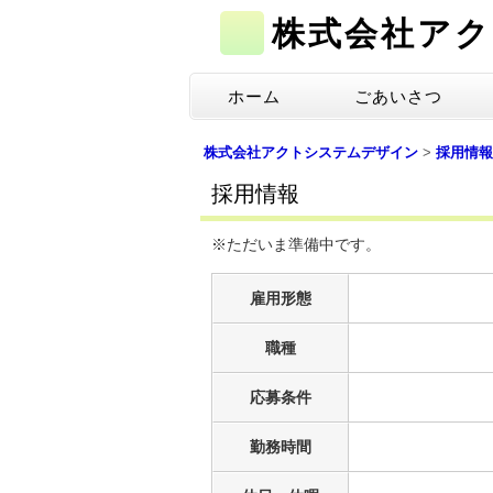
株式会社ア
コ
ホーム
ごあいさつ
メインメニュー
ン
テ
株式会社アクトシステムデザイン
>
採用情報
ン
採用情報
ツ
へ
※ただいま準備中です。
移
動
雇用形態
職種
応募条件
勤務時間